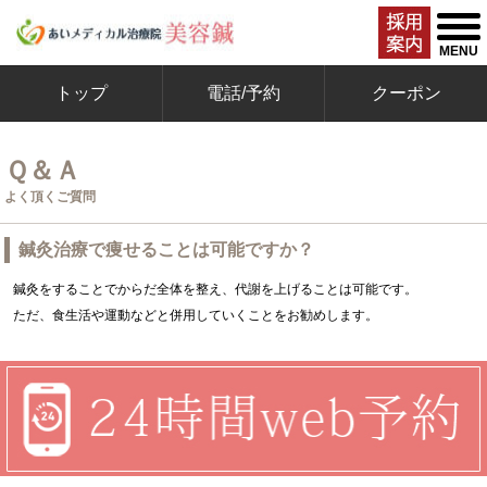
togg
men
MENU
トップ
電話/予約
クーポン
Ｑ＆Ａ
よく頂くご質問
鍼灸治療で痩せることは可能ですか？
鍼灸をすることでからだ全体を整え、代謝を上げることは可能です。
ただ、食生活や運動などと併用していくことをお勧めします。