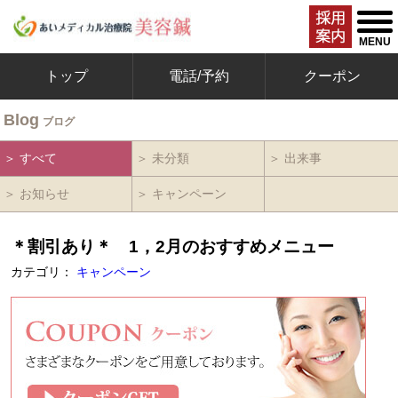
togg
men
MENU
トップ
電話/予約
クーポン
Blog
ブログ
＞ すべて
＞ 未分類
＞ 出来事
＞ お知らせ
＞ キャンペーン
＊割引あり＊ 1，2月のおすすめメニュー
カテゴリ：
キャンペーン